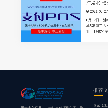
人们希望有一
浦发拉黑
卡支付改变了
2021-08-27
线，手机PO
8月12日，
黑5家第三方
业、邮储的第
（含）起，
整，部分第三
积积分收单机
1、829、8
户，所涉及不
行在针对性的打
推荐
商家【线
无卡支付官网——专注支付项目分享！无