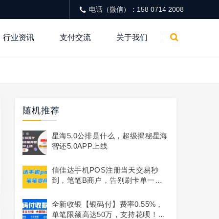
电话（微信）：158 0714 2008
行业资讯
支付交流
关于我们
随机推荐
星海5.0公排是什么，超级揭秘星海
智还5.0APP上线
信佳达手机POS注册当天交易秒
到，笔笔B商户，告别刷卡单一商
户的烦恼
全新收银【银码付】费率0.55%，
单笔限额高达50万，支持花呗！扫