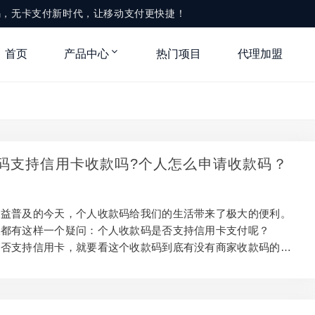
款码，无卡支付新时代，让移动支付更快捷！
首页
产品中心
热门项目
代理加盟
码支持信用卡收款吗?个人怎么申请收款码？
日益普及的今天，个人收款码给我们的生活带来了极大的便利。
人都有这样一个疑问：个人收款码是否支持信用卡支付呢？
是否支持信用卡，就要看这个收款码到底有没有商家收款码的功
仅是个人从微信和支付宝上面申请的二维码是不支持信用卡付款
零钱和储蓄卡支付，如果要办理支持信用卡付款的个人收款码，
宝需要提供营业执照和固定经营场所，申请成功后，这样的个人
持信用卡扫码支付，但是有一定的手续费，目前为微信支付宝支