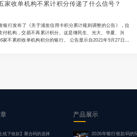
种更好的产品来代替。 科技的进步为我们带来了便捷，移动无
五家收单机构不累计积分传递了什么信号？
人们的支付方式，新科技产品手机pos机慢慢的走进了大众的视
S机的出现，给大家的支付方式带来了新的变革，...
浦发银行发布了《关于浦发信用卡积分累计规则调整的公告》，拉
支付机构，交易不再累计积分。这是继民生、光大、华夏、兴
6家不累积收单机构积分的银行。 公告显示自2021年9月27日
浦发银行将对《上海浦东发展银行信用卡积分活动规则》进行调
方支付机构受理的交易，不再累计积分，其余条款不变。 不累
构以商户编号前三位代码进行识别，收单机构编码前三位为80
48、864、900的不再累计积分。 公告强调以上调整适用于所有客
累计积分的第三方支付机构将不定期更新。 此举普遍认为是银
击“羊毛党”，近年来，通过...
文章
产品
展示
2026年银行收款码的
上线下收款】聚合码的选择