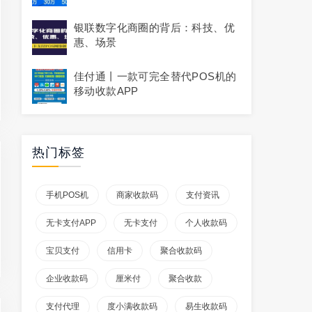
码注册，无需买码牌！附上详细教
程
银联数字化商圈的背后：科技、优
惠、场景
佳付通丨一款可完全替代POS机的
移动收款APP
热门标签
手机POS机
商家收款码
支付资讯
无卡支付APP
无卡支付
个人收款码
宝贝支付
信用卡
聚合收款码
企业收款码
厘米付
聚合收款
支付代理
度小满收款码
易生收款码