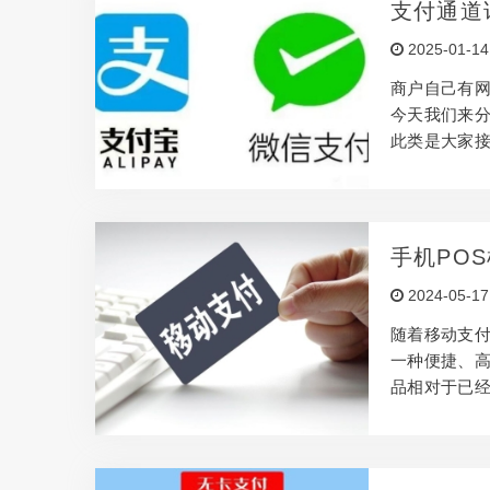
支付通道
持信用卡扫
2025-01-14
需要办理支持
商户自己有网
今天我们来分
此类是大家接
商户，提交
是手续费低
都是单独的收
付、杉德，
手机PO
银联监管，
2024-05-17
后果，因为一
随着移动支付
一种便捷、
品相对于已
是凸显在对政
中，我们通常
十年，但自