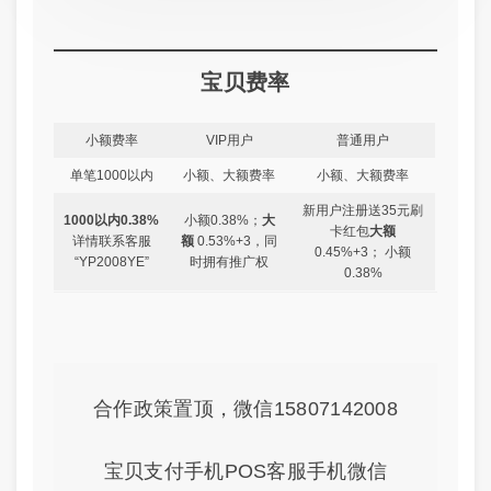
宝贝费率
小额费率
VIP用户
普通用户
单笔1000以内
小额、大额费率
小额、大额费率
新用户注册送35元刷
1000以内0.38%
小额0.38%；
大
卡红包
大额
详情联系客服
额
0.53%+3，同
0.45%+3； 小额
“YP2008YE”
时拥有推广权
0.38%
合作政策置顶，微信15807142008
宝贝支付手机POS客服手机微信