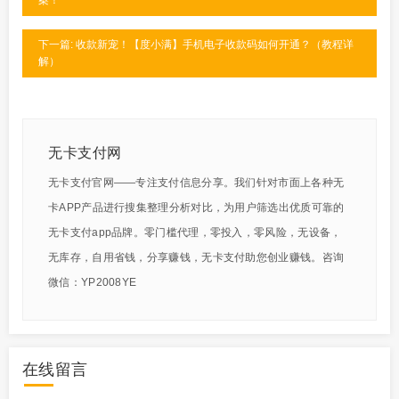
案！
下一篇: 收款新宠！【度小满】手机电子收款码如何开通？（教程详
解）
无卡支付网
无卡支付官网——专注支付信息分享。我们针对市面上各种无
卡APP产品进行搜集整理分析对比，为用户筛选出优质可靠的
无卡支付app品牌。零门槛代理，零投入，零风险，无设备，
无库存，自用省钱，分享赚钱，无卡支付助您创业赚钱。咨询
微信：YP2008YE
在线留言