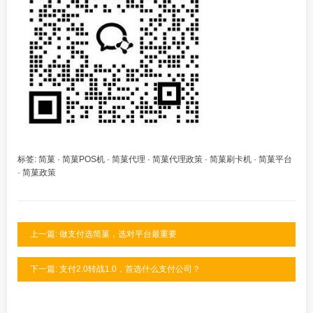
标签:
简菓
·
简菓POS机
·
简菓代理
·
简菓代理政策
·
简菓刷卡机
·
简菓平台
·
简菓政策
上一篇: 做支付选简菓，选对平台最重要
下一篇: 支付2.0转战1.0，首选什么支付公司？