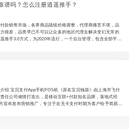
少利率仅为0.26%，营销推广一名实名验证还可再增加一个月VIP，
靠谱吗？怎么注册逍遥推手？
能赚钱的哦，自购划算、转发赚钱！ 闪电宝plusAPP...
的付款销售市场，各界商品陆续价格调整，代理商痛苦不堪，品
能力很差，品类早已不可以让众多的地区代理去解决变幻无常的
遥推手3.0方式，为2020年流行，一个后台管理，包含全部平稳
推手优点： 1、付款商场，流行付款商品所有有，让品类逻辑思
机遇 2、让收种，不会再有生存环境 3、一台起批，不囤货0库
卦掌能够 APP上自行采购 各品牌优势 做哪一个商品你说了算，全
累加，客户喜爱什么有什么 即付宝电签，平稳指数最大，不价
易钱包人脸识别付，时期最前沿高科技，成本低，高分数润，处
制卡； 盛付通电签，各大网站...
介绍 宝贝支付App手机POS机《原名宝贝钱袋》由上海市飞付
责任公司倾情打造出，是移动互联+付款知名品牌，落地式经
年9月宣布发布营销推广，专注于在无卡支付时期为客户给予简易、
高效益的商品感受。将合作伙伴和顾客密切的联络到一起。宝贝
“互联网技术+”时期我国有关“分享经济模式”的呼吁。核心价值
占据”和“不应用即消耗”根据诸位梦想合伙人及其客户的应用和共