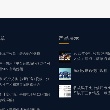
付抢占市场并让大量的人感受到落地式挪动电子商务平台的优点
 做为落地式挪动飞付高新科技所运行的新项目，积极主动运用
 的优点，选用共享双赢的产品体系。...
文章
产品
展示
2026年银行收款码的
上线下收款】聚合码的选择
人类」痛点，商家必避
停—信用卡平台还能做吗？这个AI
吞90%市场份额
乐刷收银通使用教程
卡+积分兑换+拉新任务+贷款，分
人推广和和发展团队都适合
收款码不支持信用卡
乎以下三种情况，赋
！【度小满】手机电子收款码如何
案！
教程详解）
款码：开启便捷收款新时代