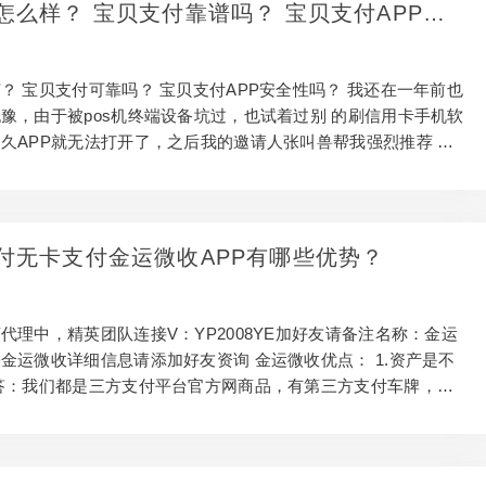
的日益发展趋势，大家不仅达到于服务平台对日常生活产生的便
怎么样？ 宝贝支付靠谱吗？ 宝贝支付APP安
多的人注重互联网技术带来大伙儿的权益，那麼最重要的决定来
境的危害下，总算在2019年4月17日，逍遥推...
？ 宝贝支付可靠吗？ 宝贝支付APP安全性吗？ 我还在一年前也
豫，由于被pos机终端设备坑过，也试着过别 的刷信用卡手机软
久APP就无法打开了，之后我的邀请人张叫兽帮我强烈推荐 了
APP。依据我的工作经验我用心的科学研究了下，发觉用这一
PP刷信用卡便是一个字“稳” 为何我讲宝贝支付“稳”，历经我的工作
些大佬们的沟 通，我在下边好多个层面让你剖析一下 一、宝贝
费下载便捷 宝贝支付做为一款简易高效率的手机支付收款软件，
付无卡支付金运微收APP有哪些优势？
oneApple store应用商店和安卓系统各种应用商店（如小米应用商
..
代理中，精英团队连接V：YP2008YE加好友请备注名称：金运
金运微收详细信息请添加好友资询 金运微收优点： 1.资产是不
答：我们都是三方支付平台官方网商品，有第三方支付车牌，在
是有交担保金的，因此客户刷信用卡资产是百分之百安全性，由
和中国银联立即结算的一清商品。 2.刷信用卡是不是秒到？
离收付款全是秒到账，股票交易时间为24小时。 二维码收款现