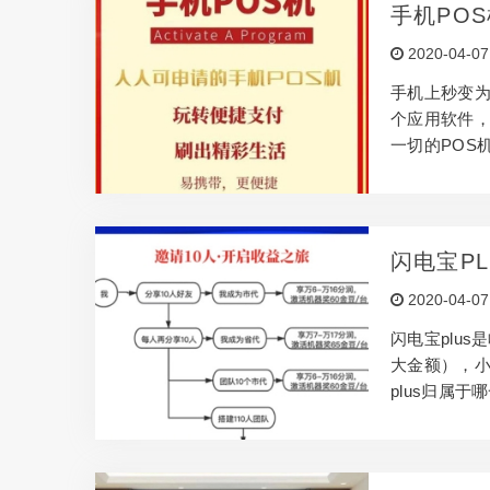
阶段为T1到
手机PO
行透支卡官方
2020-04-07
（超大金额100
手机上秒变为
个应用软件，
一切的POS
遇到标识，
付款。 2、
消費分期付款
OS呈下挫发
闪电宝P
跨支付平台互联
2020-04-07
各自降低370.0
闪电宝plus
大金额），小
plus归属
银行央行支付
蓄卡收单业务
率多少钱？ 闪