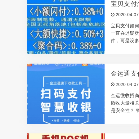
网信息时期
宝贝支付
捷，愈来愈
全吗？
2020-04-07
啦，在这个大环
宝贝支付如何
一直在迟疑犹
件，可是没多
这一宝贝支付
商品 付款A
经验及其和这
支付APP免
金运通支
能够 在iPh
2020-04-07
店，华为应用.
金运微收招商
微收大量相关
是安全性？ 
中央银行都
三方支付平台
答：大家零距