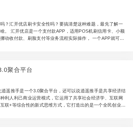
谱吗？汇开优店刷卡安全性吗？要搞清楚这种难题，最先了解一
啥。 汇开优店是一个支付款APP，适用POS机刷信用卡、小额
挪动收付款、刷脸支付等业务流程实际操作， 一个APP就可以
OS刷信用卡，另外也适用汇开电签版POS机关联，完成在线支
付款健全融合。 汇开优店APP和汇开优店大管家APP2个版本
代理商依据本人要求免费下载就可以。用汇开优店即时收付款，
PS数据加密，保证买卖安全性，付款通过率能做到99.99%之上，
3.0聚合平台
收付款不打烊，为您的做生意价保保驾护航。 很有可能有盆友会
优店APP是否会有风险性，...
先逍遥推手是一个3.0聚合平台，还可以说逍遥推手是共享经济结
一种利人利己商业运营模式，它运用了共享社会经济学、互联网
互联+等综合性的新式思维方式，它打造出的是一个全民创业服
随着销售市场上每个开卡、借款等服务平台的盛行，坚信很多人
各式各样的app来达到开卡、借款、挪动结账收银、商业保险等
品，这种商品给大家日常日常生活产生的便捷，可是伴随着互联