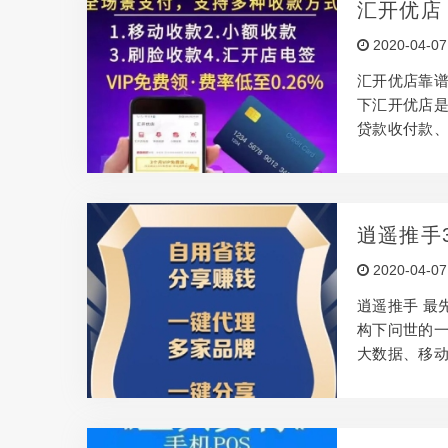
汇开优店
2020-04-07
汇开优店靠
下汇开优店是
贷款收付款、
用手机取代P
付和线下推广
号，客户和
全过程HTT
逍遥推手
24小时挪动
2020-04-07
担忧应用汇开
逍遥推手 最
构下问世的
大数据、移动
务平台！伴
的手机下载了
金融理财产