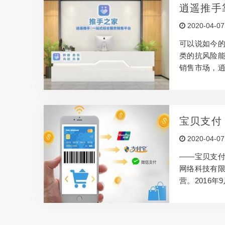
P，VIP最
逍遥推手
共享盆友应用还
2020-04-07
可以说如今
类的抗风险
销售市场，逍
商品： 逍遥
维没什么喘气
存量 4、八
部成交量积累
宝贝支付
格调整版！ 
2020-04-07
理各种受到限
——宝贝支付
网络科技有限
营。2016
方便快捷、
支付大力支持
是“应用而不