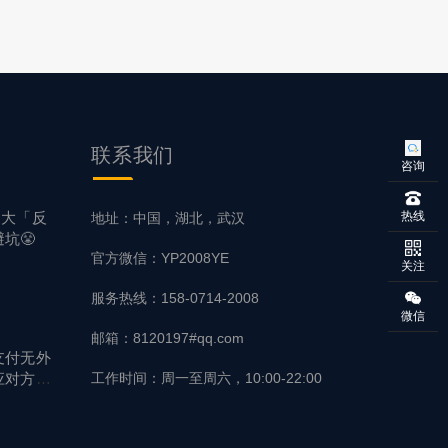
联系
我们
咨询
5大「反
热线
地址：中国，湖北，武汉
坑😤
官方微信：YP2008YE
关注
服务热线：158-0714-2008
微信
邮箱：8120197#qq.com
支付无外
应对方
工作时间：周一至周六，10:00-22:00