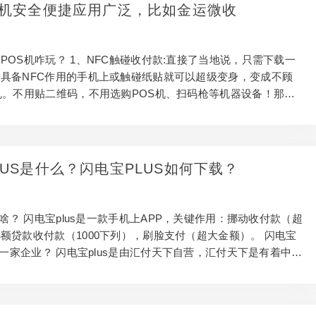
账，适用蚂蚁花呗，手机微信，银联闪付，京东打白条，各家银
S机安全便捷应用广泛，比如金运微收
网APP 3.利率是多少？ 答：大家的利率全是规范的0.60%利率
0之上），0.45...
POS机咋玩？ 1、NFC触碰收付款:直接了当地说，只需下载一
具备NFC作用的手机上或触碰纸贴就可以超级变身，变成不顾
机。不用贴二维码，不用选购POS机、扫码枪等机器设备！那样
马上弹出来付款对话框，键入额度，用指纹识别和登陆密码认证
手机微信、支付宝钱包、银联闪付(京东打白条、花歌、安逸花等
收付款)等二维码和各家银行APP扫描仪作用收付款。 互联网P
展趋势。 储蓄卡审理终端设备总数降低。截止2019年底，储蓄卡
LUS是什么？闪电宝PLUS如何下载？
网商家2362.96万家，互联网POS机3089.28万部，比上年末
4万家...
是啥？ 闪电宝plus是一款手机上APP，关键作用：挪动收付款（超
额贷款收付款（1000下列），刷脸支付（超大金额）。 闪电宝
于哪一家企业？ 闪电宝plus是由汇付天下自营，汇付天下是有着中央
牌照的上市企业，经营范围遮盖网络支付、挪动/固话付款、储
，是最开始一批取得央行支付牌照的付款组织。 闪电宝plus利
电宝plus分成一般vip会员和VIPvip会员，现在可以免费申领VI