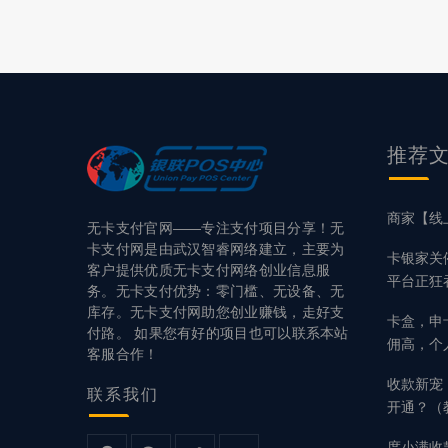
享让宝贝支
和实际效果。
分享经济模式
推荐
商家【线
无卡支付官网——专注支付项目分享！无
卡支付网是由武汉智睿网络建立，主要为
卡银家关
客户提供优质无卡支付网络创业信息服
平台正狂
务。无卡支付优势：零门槛、无设备、无
库存。无卡支付网助您创业赚钱，走好支
卡盒，申
付路。 如果您有好的项目也可以联系本站
佣高，个
客服合作！
收款新宠
联系
我们
开通？（
度小满收