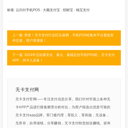
标签:
云闪付手机POS
·
大额支付宝
·
招财宝
·
钱宝支付
上一篇: 突发！无卡支付行业巨头落网，手机POS哈集米平台紧急暂
停交易，用户请谨慎！
下一篇: 2024年五款最安全、最火、最稳定的手机POS机，无卡支付
APP，持卡人必备！
无卡支付网
无卡支付官网——专注支付信息分享。我们针对市面上各种无
卡APP产品进行搜集整理分析对比，为用户筛选出优质可靠的
无卡支付app品牌。零门槛代理，零投入，零风险，无设备，
无库存，自用省钱，分享赚钱，无卡支付助您创业赚钱。咨询