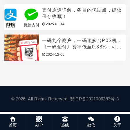
支付通道详解，各自的优缺点，建议
保存收藏！
2025-01-14
一码九个商户，一码顶多台P0S机：
《一码聚付》费率低至0.38%，可以
远程收款，操作简单，一键开通，
2024-12-05
（卡友必备神器）
© 2026. All Rights Reserved.
鄂ICP备2021006283号-3
首页
APP
热线
微信
关于