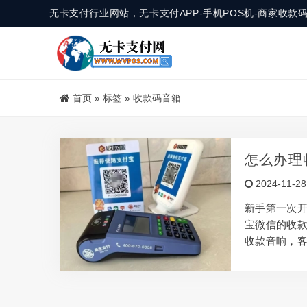
无卡支付行业网站，无卡支付APP-手机POS机-商家收
首页
»
标签
»
收款码音箱
怎么办理
2024-11-28
新手第一次开
宝微信的收
收款音响，客
告诉大家如
音提示，避
接假装扫码
否收款，有时