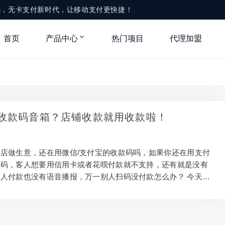
款码，无卡支付新时代，让移动支付更快捷！
首页
产品中心
热门项目
代理加盟
收款码音箱？店铺收款就用收款啦！
店做生意，还在用微信/支付宝的收款码吗，如果你还在用支付
款码，客人想要用信用卡或者花呗付款就不支持，还有就是没有
人付款也没有语音播报，万一别人扫码没付款怎么办？ 今天就
果你是第一次开店必须办理个收款码音响，客人付款你能听到语
免扫码不付款，我发现很多卖包子店铺就是如此，也有很多人直
付款，最后直接走了，因为卖包子店的老板根本没时间看手机是
候忙的不可开交也听不到手机语音播报声音！ 如何办理收款码