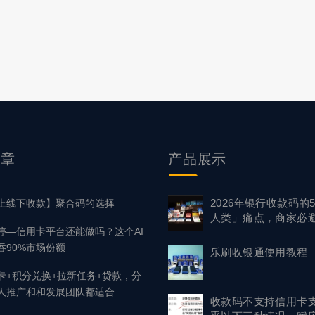
文章
产品
展示
2026年银行收款码的
上线下收款】聚合码的选择
人类」痛点，商家必避
停—信用卡平台还能做吗？这个AI
吞90%市场份额
乐刷收银通使用教程
卡+积分兑换+拉新任务+贷款，分
人推广和和发展团队都适合
收款码不支持信用卡