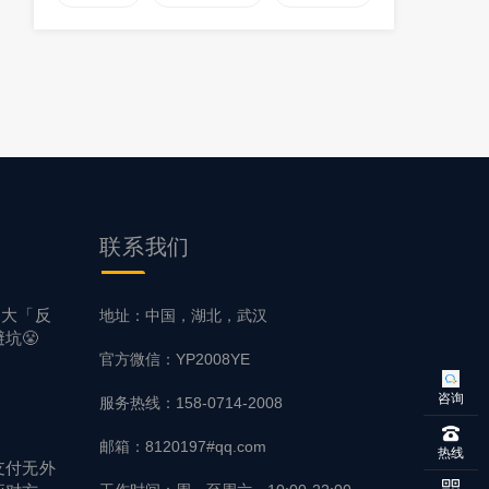
联系
我们
5大「反
地址：中国，湖北，武汉
坑😤
官方微信：YP2008YE
咨询
服务热线：158-0714-2008
邮箱：8120197#qq.com
热线
支付无外