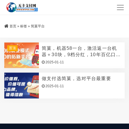
首页
»
标签
»
简菓平台
简菓，机器58一台，激活返一台机
置顶
器＋30块，9档分红，10年百亿口碑
机构背书
2025-01-11
做支付选简菓，选对平台最重要
2025-01-11