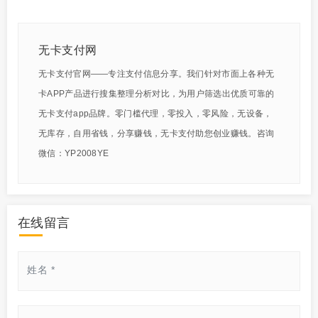
无卡支付网
无卡支付官网——专注支付信息分享。我们针对市面上各种无
卡APP产品进行搜集整理分析对比，为用户筛选出优质可靠的
无卡支付app品牌。零门槛代理，零投入，零风险，无设备，
无库存，自用省钱，分享赚钱，无卡支付助您创业赚钱。咨询
微信：YP2008YE
在线留言