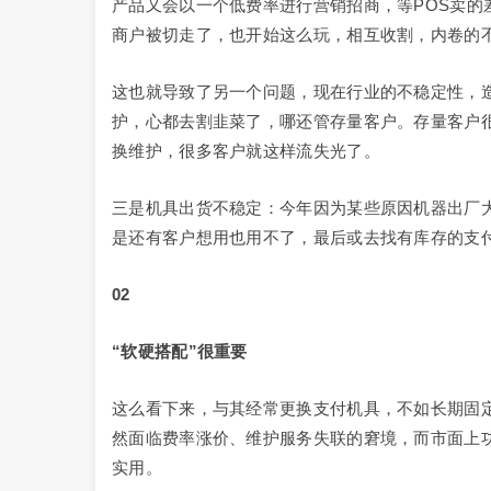
产品又会以一个低费率进行营销招商，等POS卖
商户被切走了，也开始这么玩，相互收割，内卷的
这也就导致了另一个问题，现在行业的不稳定性，造
护，心都去割韭菜了，哪还管存量客户。存量客户
换维护，很多客户就这样流失光了。
三是机具出货不稳定：今年因为某些原因机器出厂
是还有客户想用也用不了，最后或去找有库存的支
02
“软硬搭配”很重要
这么看下来，与其经常更换支付机具，不如长期固定
然面临费率涨价、维护服务失联的窘境，而市面上功
实用。