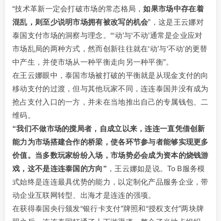
“技术革新一定会打破市场的常态格局，
如果市场中存在着
混乱，则至少说明市场拥有被改写的机会
”，这是王云娜对
泰国支付市场的洞察与理念。“‘动’与‘不动’通常是企业应对
市场乱局的两种方式，然而创新往往就在‘动’与‘不动’的更替
中产生，并使市场从一种平衡走向另一种平衡”。
在王云娜眼中，泰国市场被打破的平衡就是从现金支付的向
移动支付的过渡，但与其他玩家不同，连连泰国并没有成为
抢占支付入口的一方，并未在当地推出自己的专属钱包、二
维码。
“我们不做市场的搅局者，自成立以来，连连一直凭借创新
能力为市场搭建合作的桥梁，使各环节参与者能够实现更多
价值。当多数玩家纷纷入场，市场势必会成为资本的烧钱游
戏，这不是连连泰国的方向”
，王云娜如是说。To B服务模
式始终是连连最具优势的能力，以定制化产品服务企业，带
动企业互联网转型、出海才是连连的强项。
在获得泰国央行颁发“银行卡支付”牌照和“授权支付”两块牌