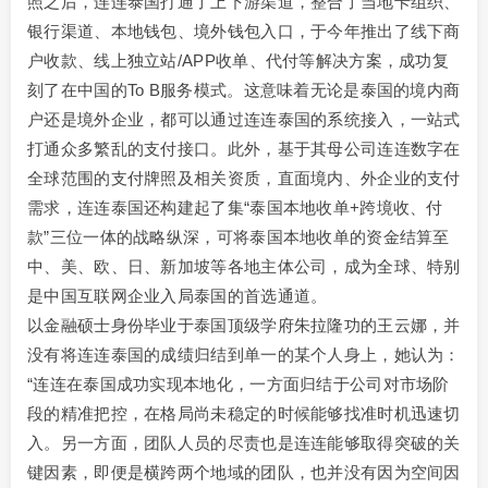
照之后，连连泰国打通了上下游渠道，整合了当地卡组织、
银行渠道、本地钱包、境外钱包入口，于今年推出了线下商
户收款、线上独立站/APP收单、代付等解决方案，成功复
刻了在中国的To B服务模式。这意味着无论是泰国的境内商
户还是境外企业，都可以通过连连泰国的系统接入，一站式
打通众多繁乱的支付接口。此外，基于其母公司连连数字在
全球范围的支付牌照及相关资质，直面境内、外企业的支付
需求，连连泰国还构建起了集“泰国本地收单+跨境收、付
款”三位一体的战略纵深，可将泰国本地收单的资金结算至
中、美、欧、日、新加坡等各地主体公司，成为全球、特别
是中国互联网企业入局泰国的首选通道。
以金融硕士身份毕业于泰国顶级学府朱拉隆功的王云娜，并
没有将连连泰国的成绩归结到单一的某个人身上，她认为：
“连连在泰国成功实现本地化，一方面归结于公司对市场阶
段的精准把控，在格局尚未稳定的时候能够找准时机迅速切
入。另一方面，团队人员的尽责也是连连能够取得突破的关
键因素，即便是横跨两个地域的团队，也并没有因为空间因