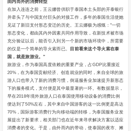
由内而外的消费转型
在加入连连之前，王云娜曾供职于泰国本土头部的开泰银行
并牵头了与中国支付巨头的对接工作，多年的泰国生活使她
见证了新旧支付形态变迁的历史。王云娜极为感慨：”一切
形态变化，都由其内外因素共同作用导致，在新技术被市场
充分验证以后，能否引入到另一个新的市场环境中，所需要
的仅是一个简单的导火索而已。
目前看来这个导火索在泰
国，就是旅游业。”
旅游业，作为泰国高度依赖的重要产业，占GDP比重接近
20%，在为泰国贡献经济、创造就业的同时，来自全球的旅
游人口也带入了新的消费习惯，倒逼服务业加速提升新形态
下的服务模式，支付便是其中最显著的一环。有数据显示，
早在2018年境外旅游人口在泰国使用移动设备的消费比例
便达到了50%左右，其中来自中国游客的这一比例更是高达
70%，国际游客消费行为向移动端的转移，为泰国服务业发
展提出了新要求，相关部门也在近年来寻求解决方案以适应
消费者的变化。于是，由外而内的带动，使泰国的夜市、摊