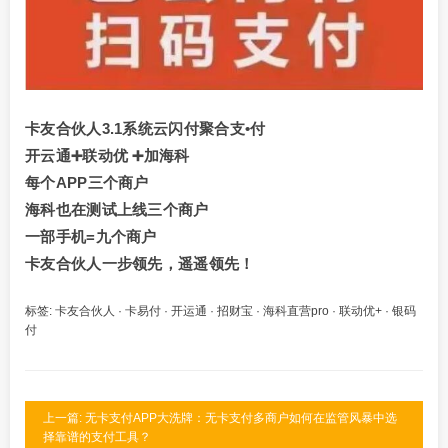
卡友合伙人3.1系统云闪付聚合支•付
开云通➕联动优 ➕加海科
每个APP三个商户
海科也在测试上线三个商户
一部手机=九个商户
卡友合伙人一步领先，遥遥领先！
标签:
卡友合伙人
·
卡易付
·
开运通
·
招财宝
·
海科直营pro
·
联动优+
·
银码
付
上一篇: 无卡支付APP大洗牌：无卡支付多商户如何在监管风暴中选
择靠谱的支付工具？