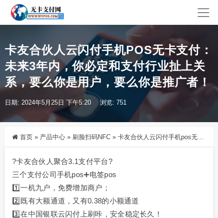
卡友合伙人云闪付手机POS无卡支付：
未来3年内，你必定和支付行业扯上关
系，要么你是用户，要么你是推广者！
日期: 2024年5月25日 下午5:20
浏览: 751
首页
»
产品中心
»
刷脸扫码NFC
»
卡友合伙人云闪付手机pos无卡支付：未来3年内，你必定和支付行业扯上关系，要么你是用户，要么你是推广者！
?卡友合伙人聚合3.1支付平台?
三个支付公司手机pos➕电签pos
1️⃣一机九户，免费增加商户；
2️⃣既有大额通道，又有0.38的小额通道
3️⃣在中国银联云闪付上刷咔，安全稳定长久！