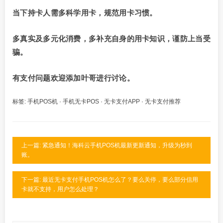
当下持卡人需多科学用卡，规范用卡习惯。
多真实及多
元化
消费，多补充自身的用卡知识，谨防上当受
骗。
有支付问题欢迎添加叶哥进行讨论。
标签:
手机POS机
·
手机无卡POS
·
无卡支付APP
·
无卡支付推荐
上一篇: 紧急通知！海科云手机POS机最新更新通知，升级为秒到
账。
下一篇: 最近无卡支付手机POS机怎么了？要么关停，要么部分信用
卡就不支持，用户怎么处理？