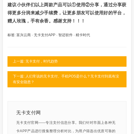
建议小伙伴们以上两款产品可以①使用②分享，通过分享获
得更多分润来减少手续费，让更多朋友可以使用好的平台，
赠人玫瑰，手有余香。感谢支持！！！
标签:
富兴云商
·
无卡支付APP
·
智还软件
·
精卡时代
上一篇: 无卡支付，时代趋势
下一篇: 人们常说的无卡支付、手机POS是什么？无卡支付到底有没
有安全隐患？
无卡支付网
无卡支付官网——专注支付信息分享。我们针对市面上各种无
卡APP产品进行搜集整理分析对比，为用户筛选出优质可靠的