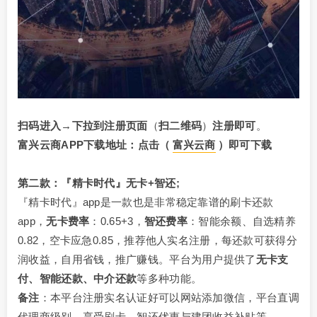
扫码进入
​→
下拉到注册页面
（
扫二维码
）
注册即可
。
富兴云商APP下载地址：点击
（
富兴云商
）
即可下载
第二款：『精卡时代』无卡+智还;
『精卡时代』app是一款也是非常稳定靠谱的刷卡还款
app，
无卡费率
：0.65+3，
智还费率
：智能余额、自选精养
0.82，空卡应急0.85，推荐他人实名注册，每还款可获得分
润收益，自用省钱，推广赚钱。平台为用户提供了
无卡支
付、智能还款、中介还款
等多种功能。
备注
：本平台注册实名认证好可以网站添加微信，平台直调
代理商级别，享受刷卡、智还优惠与建团收益补贴等。